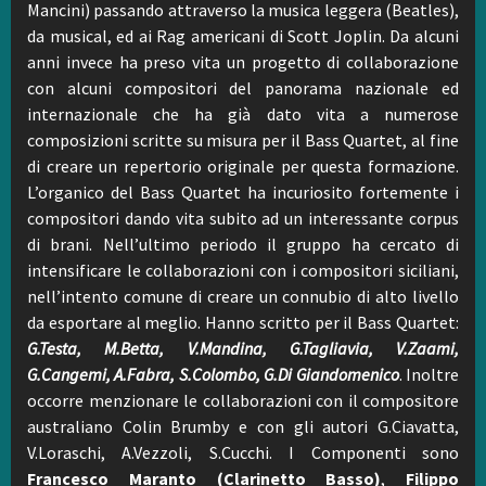
Mancini) passando attraverso la musica leggera (Beatles),
da musical, ed ai Rag americani di Scott Joplin. Da alcuni
anni invece ha preso vita un progetto di collaborazione
con alcuni compositori del panorama nazionale ed
internazionale che ha già dato vita a numerose
composizioni scritte su misura per il Bass Quartet, al fine
di creare un repertorio originale per questa formazione.
L’organico del Bass Quartet ha incuriosito fortemente i
compositori dando vita subito ad un interessante corpus
di brani. Nell’ultimo periodo il gruppo ha cercato di
intensificare le collaborazioni con i compositori siciliani,
nell’intento comune di creare un connubio di alto livello
da esportare al meglio. Hanno scritto per il Bass Quartet:
G.Testa, M.Betta, V.Mandina, G.Tagliavia, V.Zaami,
G.Cangemi, A.Fabra, S.Colombo, G.Di Giandomenico
. Inoltre
occorre menzionare le collaborazioni con il compositore
australiano Colin Brumby e con gli autori G.Ciavatta,
V.Loraschi, A.Vezzoli, S.Cucchi. I Componenti sono
Francesco Maranto (Clarinetto Basso)
,
Filippo