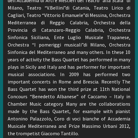
dell’Accademia di Arti e Mestieri del Teatro “alla Scala” di
Milano, Teatro “V.Bellini”di Catania, Teatro Lirico di
Cagliari, Teatro “Vittorio Emanuele”di Messina, Orchestra
Mediterranea di Reggio Calabria, Orchestra della
Provincia di Catanzaro-Reggio Calabria, Orchestra
Sinfonica Siciliana, Ente Luglio Musicale Trapanese,
Orchestra “I pomeriggi musicali”di Milano, Orchestra
Sinfonica del Mediterraneo and many others. In these 10
years of activity the Bass Quartet has performed in many
plays in Sicily and Italy and has performer for important
musical associations. In 2009 has performed two
important concerts in Rome and Brescia. Recently The
Bass Quartet has won the third prize at 11th National
Concours “Benedetto Albanese” of Caccamo – Italy in
Chamber Music category. Many are the collaborations
made by the Bass Quartet, for example with pianist
Antonino Palazzolo, Coro di voci bianche of Accademia
Musicale Mediterranea and Prize Massimo Urbani 2012,
the trompetist Giacomo Tantillo.