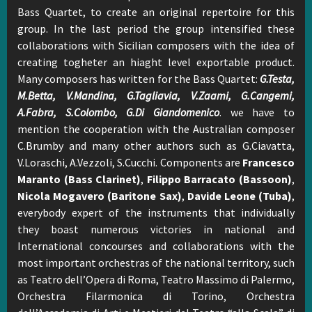
Bass Quartet, to create an original repertoire for this
group. In the last period the group intensified these
collaborations with Sicilian composers with the idea of
creating togheter an hiaght level exportable product.
Many composers has written for the Bass Quartet:
G.Testa,
M.Betta, V.Mandina, G.Tagliavia, V.Zaami, G.Cangemi,
A.Fabra, S.Colombo, G.Di Giandomenico
. we have to
mention the cooperation with the Australian composer
C.Brumby and many other authors such as G.Ciavatta,
V.Loraschi, A.Vezzoli, S.Cucchi. Components are
Francesco
Maranto (Bass Clarinet)
,
Filippo Barracato (Bassoon)
,
Nicola Mogavero (Baritone Sax)
,
Davide Leone (Tuba)
,
everybody expert of the instruments that individually
they boast numerous victories in national and
International concourses and collaborations with the
most important orchestras of the national territory, such
as Teatro dell’Opera di Roma, Teatro Massimo di Palermo,
Orchestra Filarmonica di Torino, Orchestra